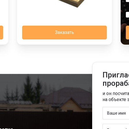
Заказать
Пригла
прораб
и он посчит
на объекте 