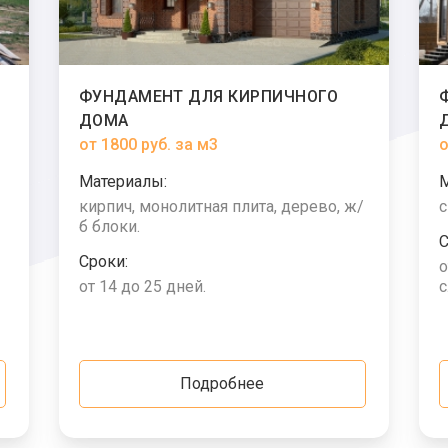
ФУНДАМЕНТ ДЛЯ КИРПИЧНОГО
ДОМА
от 1800 руб. за м3
о
Материалы:
кирпич, монолитная плита, дерево, ж/
с
б блоки.
С
Сроки:
о
от 14 до 25 дней.
с
Подробнее