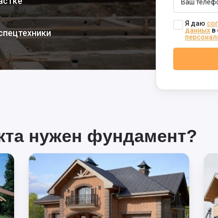
астке
Я даю
сог
данных
в 
спецтехники
персонал
екта нужен фундамент?